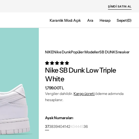
ŞIMDI SATIN AL
Sepet
Karanlık Mod: Açık
Ara
Hesap
Sepet
(0)
0
ürün
NIKE
Nike Dunk
Popüler Modeller
SB DUNK
Sneaker
Nike SB Dunk Low Triple
White
Normal
1,799.00TL
fiyat
Vergiler dahildir.
Kargo ücreti
ödeme adımında
hesaplanır.
Ayak Numaraları
37
38
39
40
41
42
43
44
45
36
Varyant
Varyant
Varyant
Varyant
Varyant
Varyant
Varyant
Varyant
Varyant
Varyant
tükendi
tükendi
tükendi
tükendi
tükendi
tükendi
tükendi
tükendi
tükendi
tükendi