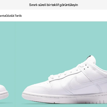
Sınırlı süreli bir teklif görüntüleyin
anta
Gözlük
Terlik
Medya
2'i
galeri
görünümünde
aç