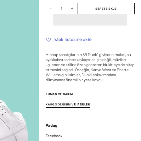
veya
veya
veya
veya
veya
veya
veya
veya
veya
veya
Miktar
mevcut
mevcut
mevcut
mevcut
mevcut
mevcut
mevcut
mevcut
mevcut
mevcut
SEPETE EKLE
Nike
Nike
değil
değil
değil
değil
değil
değil
değil
değil
değil
değil
SB
SB
Dunk
Dunk
Low
Low
Triple
Triple
White
White
için
için
İstek listesine ekle
miktarı
miktarı
azalt
artır
Hiphop sanatçılarının SB Dunk’ı giyiyor olmaları, bu
ayakkabıyı sadece kaykaycılar için değil, müzikle
ilgilenen ve stiline özen gösteren bir kitleye de hitap
etmesini sağladı. Örneğin, Kanye West ve Pharrell
Williams gibi isimler, Dunk’ı sokak modası
dünyasında önemli bir yere koydu.
KUMAŞ VE BAKIM
KARGO,DEĞIŞIM VE İADELER
Paylaş
Facebook