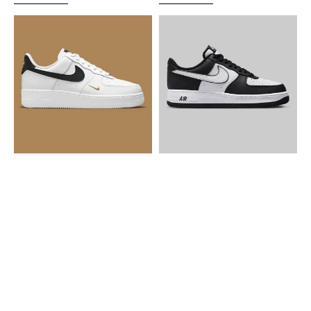
Nike
Nike
Air
Air
Force
Force
1
1
Essentials
Low
White
LV8
Black
2
Gold
White
Mini
Swoosh
Swoosh
Panda