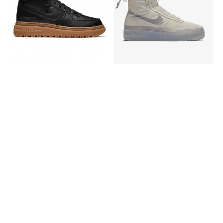
1
1
Gore-
Shell
Tex
Boot
Boot
Cream
Anthractice