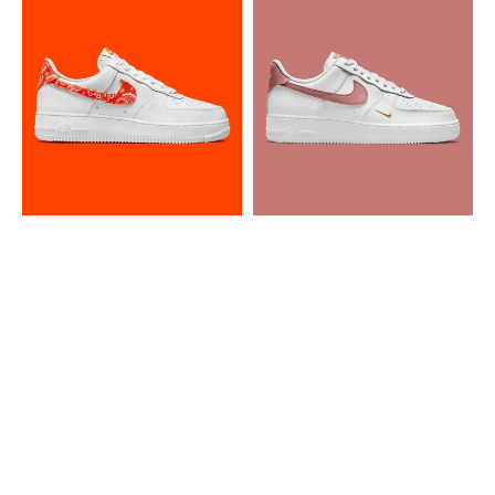
Nike
Nike
Air
Air
Force
Force
1
1
Low
Low
Orange
'07
Paisley
Rust
Pink