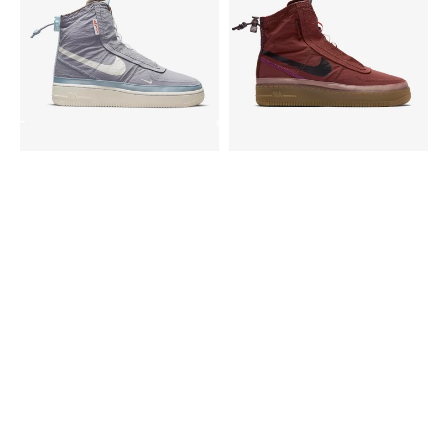
Force
Force
1
1
Shell
Shell
Provence
Burnt
Purple
Brown