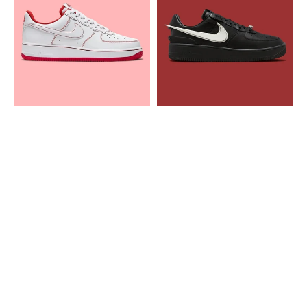
Force
Force
1
1
Low
Low
Contrast
SP
Stitch
AMBUSH
Red
Black