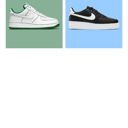
Air
Air
Force
Force
1
1
Contrast
Black
Stitch
White
Pine
Green