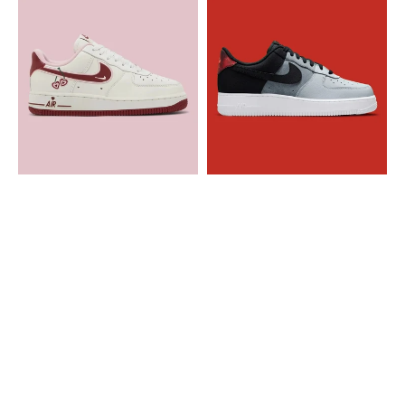
Nike
Nike
Air
Air
Force
Force
1
1
Low
Black
Valentine's
Smoke
Day
Grey