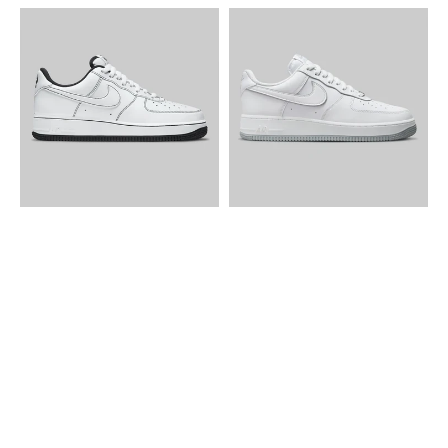
Nike
Nike
Air
Air
Force
Force
1
1
Low
Low
Stitch
GS
Black
Whıte
Wolf
Grey