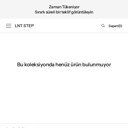
Şimdi
İÇERIĞE GEÇ
Zaman Tükeniyor
satın
Sınırlı süreli bir teklif görüntüleyin
al
LNT STEP
Sepet
Sepet
(0)
0
ürün
Bu koleksiyonda henüz ürün bulunmuyor