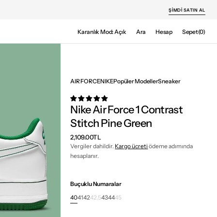
ŞIMDI SATIN AL
Sepet
Karanlık Mod: Açık
Ara
Hesap
Sepet
(0)
0
ürün
AIR FORCE
NIKE
Popüler Modeller
Sneaker
Nike Air Force 1 Contrast
Stitch Pine Green
Normal
2,109.00TL
fiyat
Vergiler dahildir.
Kargo ücreti
ödeme adımında
hesaplanır.
Buçuklu Numaralar
40
41
42
42.5
43
44
45
Varyant
Varyant
Varyant
Varyant
Varyant
Varyant
Varyant
tükendi
tükendi
tükendi
tükendi
tükendi
tükendi
tükendi