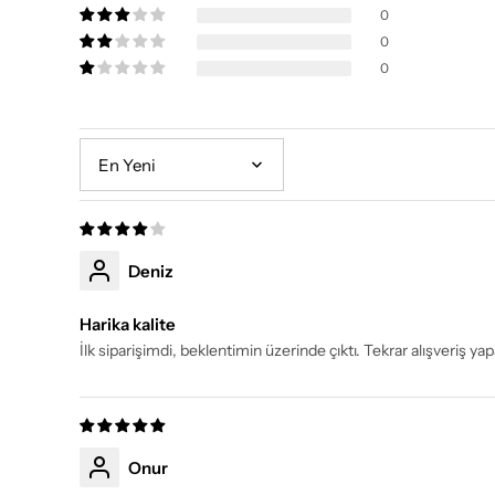
0
0
0
Sort by
Deniz
Harika kalite
İlk siparişimdi, beklentimin üzerinde çıktı. Tekrar alışveriş ya
Onur