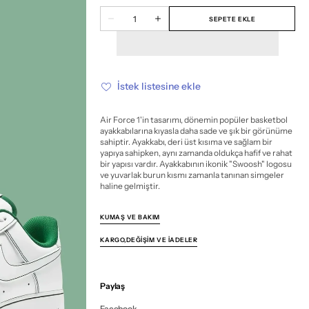
veya
veya
veya
veya
veya
veya
veya
Miktar
mevcut
mevcut
mevcut
mevcut
mevcut
mevcut
mevcut
SEPETE EKLE
Nike
Nike
değil
değil
değil
değil
değil
değil
değil
Air
Air
Force
Force
1
1
Contrast
Contrast
Stitch
Stitch
Pine
Pine
İstek listesine ekle
Green
Green
için
için
miktarı
miktarı
azalt
artır
Air Force 1'in tasarımı, dönemin popüler basketbol
ayakkabılarına kıyasla daha sade ve şık bir görünüme
sahiptir. Ayakkabı, deri üst kısıma ve sağlam bir
yapıya sahipken, aynı zamanda oldukça hafif ve rahat
bir yapısı vardır. Ayakkabının ikonik "Swoosh" logosu
ve yuvarlak burun kısmı zamanla tanınan simgeler
haline gelmiştir.
KUMAŞ VE BAKIM
KARGO,DEĞIŞIM VE İADELER
Paylaş
Facebook