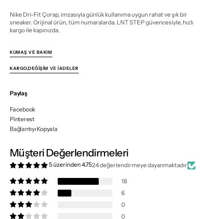
Nike Dri-Fit Çorap, imzasıyla günlük kullanıma uygun rahat ve şık bir
sneaker. Orijinal ürün, tüm numaralarda. LNT STEP güvencesiyle, hızlı
kargo ile kapınızda.
KUMAŞ VE BAKIM
KARGO,DEĞIŞIM VE İADELER
Paylaş
Facebook
Pinterest
Bağlantıyı Kopyala
Müşteri Değerlendirmeleri
5 üzerinden 4.75
24 değerlendirmeye dayanmaktadır
18
6
0
0