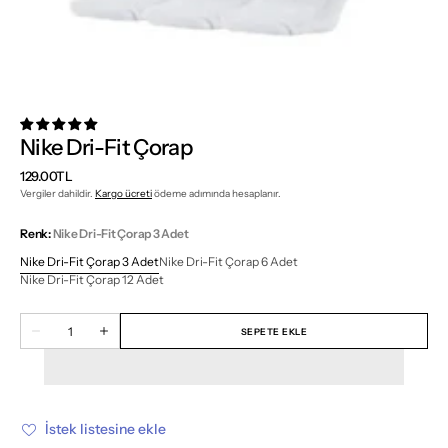
Nike Dri-Fit Çorap
Normal
129.00TL
fiyat
Vergiler dahildir.
Kargo ücreti
ödeme adımında hesaplanır.
Renk:
Nike Dri-Fit Çorap 3 Adet
Nike Dri-Fit Çorap 3 Adet
Nike Dri-Fit Çorap 6 Adet
Varyant
Varyant
Nike Dri-Fit Çorap 12 Adet
tükendi
Varyant
tükendi
veya
tükendi
veya
Miktar
mevcut
veya
mevcut
SEPETE EKLE
Nike
Nike
değil
mevcut
değil
Dri-
Dri-
değil
Fit
Fit
Çorap
Çorap
için
için
miktarı
miktarı
azalt
artır
İstek listesine ekle