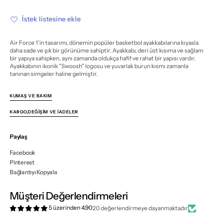
Low
Low
Ken
Ken
Griffey
Griffey
İstek listesine ekle
Jr.
Jr.
and
and
Sr.
Sr.
Swingman
Swingman
Air Force 1'in tasarımı, dönemin popüler basketbol ayakkabılarına kıyasla
için
için
daha sade ve şık bir görünüme sahiptir. Ayakkabı, deri üst kısıma ve sağlam
miktarı
miktarı
bir yapıya sahipken, aynı zamanda oldukça hafif ve rahat bir yapısı vardır.
azalt
artır
Ayakkabının ikonik "Swoosh" logosu ve yuvarlak burun kısmı zamanla
tanınan simgeler haline gelmiştir.
KUMAŞ VE BAKIM
KARGO,DEĞIŞIM VE İADELER
Paylaş
Facebook
Pinterest
Bağlantıyı Kopyala
Müşteri Değerlendirmeleri
5 üzerinden 4.90
20 değerlendirmeye dayanmaktadır