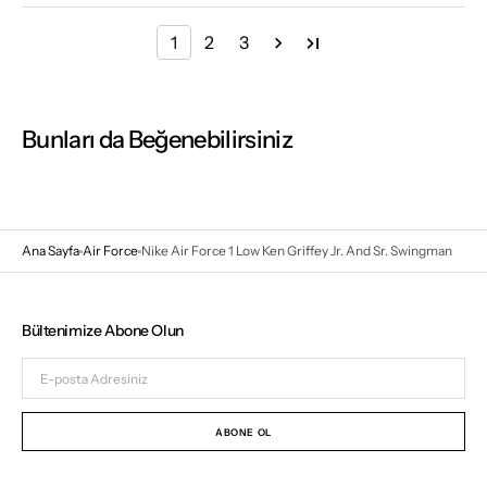
1
2
3
Bunları da Beğenebilirsiniz
Ana Sayfa
Air Force
Nike Air Force 1 Low Ken Griffey Jr. And Sr. Swingman
Bültenimize Abone Olun
E-
posta
Adresiniz
ABONE OL