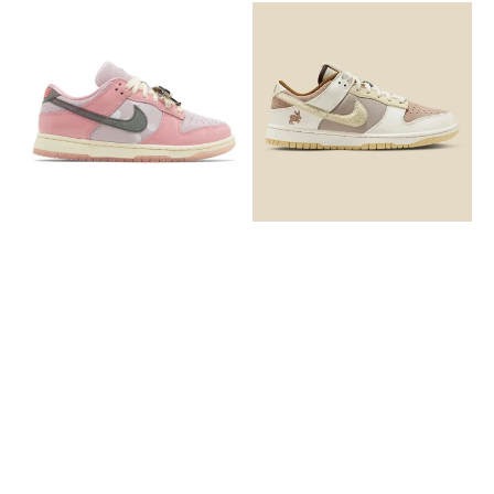
Nike
Nike
Dunk
SB
Low
Dunk
LX
Low
Barbie
Retro
PRM
Year
of
the
Rabbit
Fossil
Stone