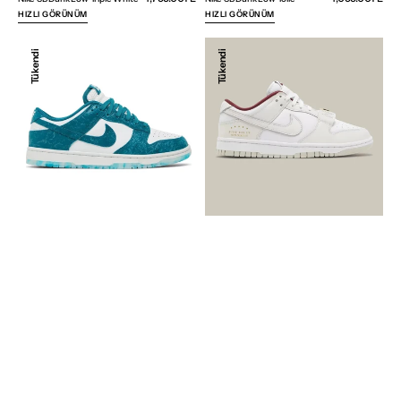
fiyat
fiyat
HIZLI GÖRÜNÜM
HIZLI GÖRÜNÜM
Nike
Nike
Tükendi
Tükendi
Dunk
SB
Low
Dunk
Ocean
Low
SE
Just
Do
It
White
Phantom