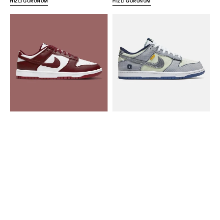
HIZLI GÖRÜNÜM
HIZLI GÖRÜNÜM
Nike
Nike
Sb
SB
Dunk
Dunk
Low
Low
Bordeaux
Union
Passport
Pack
Pistachio