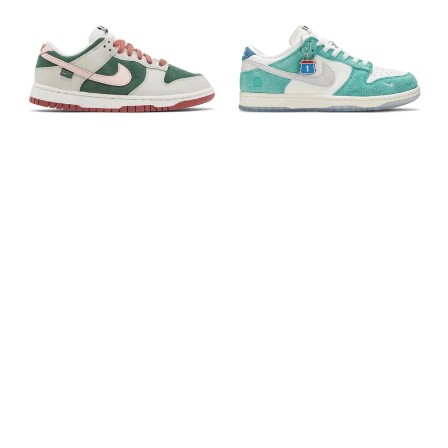
Dunk
Dunk
Low
Low
SE
Kasina
All
Neptune
Petals
Green
United
Fir
Green