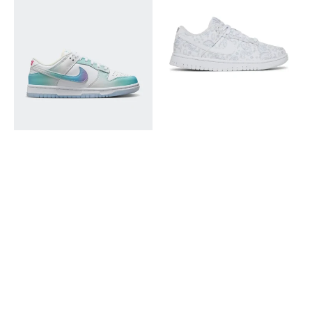
Dunk
Dunk
Low
Low
Unlock
White
Your
Paisley
Space