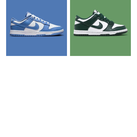
Sb
Sb
Dunk
Dunk
Low
Low
UNC
Michigan
State