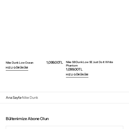
Normal
1,099.00TL
Nike SB Dunk Low SE Just Do It White
Nike Dunk Low Ocean
Phantom
fiyat
HIZLI GÖRÜNÜM
Normal
1,099.00TL
fiyat
HIZLI GÖRÜNÜM
Ana Sayfa
Nike Dunk
Bültenimize Abone Olun
E-