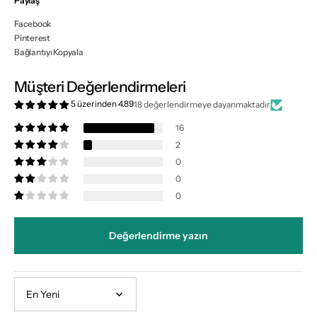
Paylaş
Facebook
Pinterest
Bağlantıyı Kopyala
Müşteri Değerlendirmeleri
5 üzerinden 4.89
18 değerlendirmeye dayanmaktadır
16
2
0
0
0
Değerlendirme yazın
Sort by