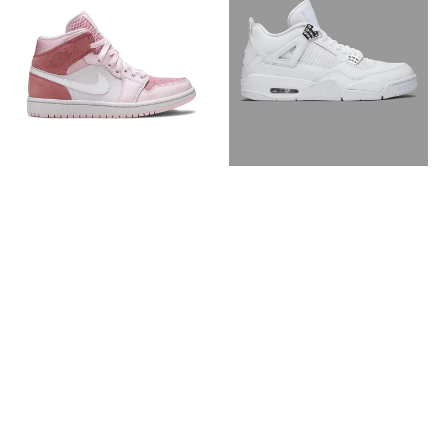
Mid
Jordan
Digital
4
Pink
Retro
Pure
Money