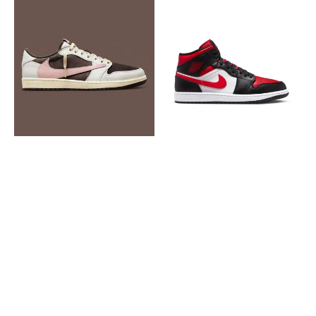
Nike
Nike
Jordan
Air
Retro
Jordan
1
1
Low
Mid
Travis
Black
Scott
Fire
Low
Red
Pink
Brown