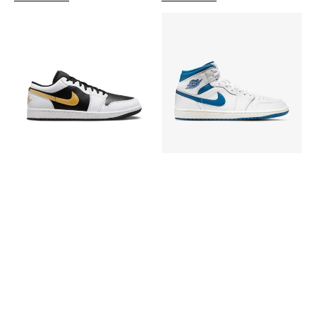
Nike
Nike
Air
Air
Jordan
Jordan
1
1
Low
Mid
White
Industrial
Metallic
Blue
Gold
Black