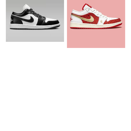
Retro
1
1
Low
Low
Spades
Black
White