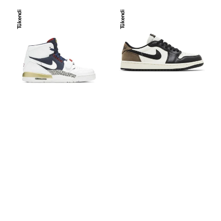
Nike
Nike
Tükendi
Tükendi
Air
Jordan
Jordan
1
Legacy
Low
312
Mocha
Dream
Team