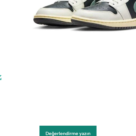
görünümünde
aç
Değerlendirme yazın