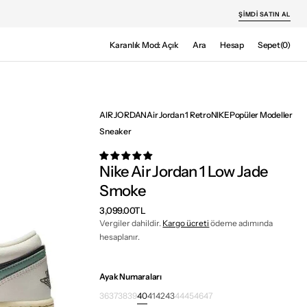
ŞIMDI SATIN AL
Sepet
Karanlık Mod: Açık
Ara
Hesap
Sepet
(0)
0
ürün
AIR JORDAN
Air Jordan 1 Retro
NIKE
Popüler Modeller
Sneaker
Nike Air Jordan 1 Low Jade
Smoke
Normal
3,099.00TL
fiyat
Vergiler dahildir.
Kargo ücreti
ödeme adımında
hesaplanır.
Ayak Numaraları
36
37
38
39
40
41
42
43
44
45
46
47
Varyant
Varyant
Varyant
Varyant
Varyant
Varyant
Varyant
Varyant
Varyant
Varyant
Varyant
Varyant