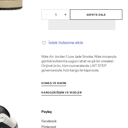
tükendi
tükendi
tükendi
tükendi
tükendi
tükendi
tükendi
tükendi
tükendi
tükendi
tükendi
tükendi
veya
veya
veya
veya
veya
veya
veya
veya
veya
veya
veya
veya
Miktar
mevcut
mevcut
mevcut
mevcut
mevcut
mevcut
mevcut
mevcut
mevcut
mevcut
mevcut
mevcut
SEPETE EKLE
Nike
Nike
değil
değil
değil
değil
değil
değil
değil
değil
değil
değil
değil
değil
Air
Air
Jordan
Jordan
1
1
Low
Low
Jade
Jade
Smoke
Smoke
İstek listesine ekle
için
için
miktarı
miktarı
azalt
artır
Nike Air Jordan 1 Low Jade Smoke, Nike imzasıyla
günlük kullanıma uygun rahat ve şık bir sneaker.
Orijinal ürün, tüm numaralarda. LNT STEP
güvencesiyle, hızlı kargo ile kapınızda.
KUMAŞ VE BAKIM
KARGO,DEĞIŞIM VE İADELER
Paylaş
Facebook
Pinterest