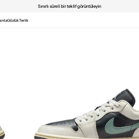
Sınırlı süreli bir teklif görüntüleyin
anta
Gözlük
Terlik
Medya
2'i
galeri
görünümünde
aç