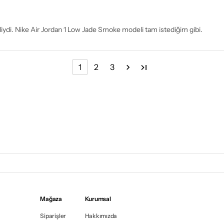
liydi. Nike Air Jordan 1 Low Jade Smoke modeli tam istediğim gibi.
1
2
3
Mağaza
Kurumsal
Siparişler
Hakkımızda