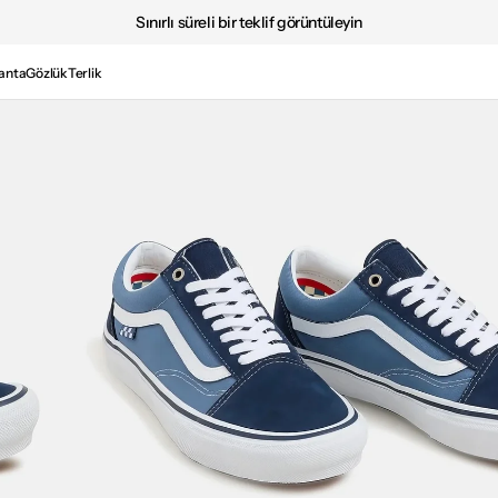
Sınırlı süreli bir teklif görüntüleyin
anta
Gözlük
Terlik
Medya
2'i
galeri
görünümünde
aç