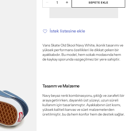
Miktar
mevcut
mevcut
mevcut
mevcut
mevcut
SEPETE EKLE
Vans
Vans
değil
değil
değil
değil
değil
Skate
Skate
Old
Old
Skool
Skool
Navy
Navy
White
White
için
için
İstek listesine ekle
miktarı
miktarı
azalt
artır
Vans Skate Old Skool Navy White, ikonik tasarımı ve
yüksek performans özellikleri ile dikkat çeken bir
ayakkabıdır. Bu model, hem sokak modasında hem
de kaykay sporunda vazgeçilmez bir yere sahiptir.
Tasarım ve Malzeme
Navy beyaz renk kombinasyonu, şıklığı ve zarafeti bir
araya getirirken, dayanıklı üst yüzeyi, uzun süreli
kullanım için tasarlanmıştır. Ayakkabının üst kısmı,
yüksek kaliteli kanvas ve süet malzemelerden
üretilmiştir, bu da hem konfor hem de destek sağlar.