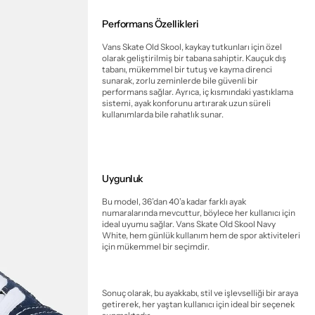
Performans Özellikleri
Vans Skate Old Skool, kaykay tutkunları için özel
olarak geliştirilmiş bir tabana sahiptir. Kauçuk dış
tabanı, mükemmel bir tutuş ve kayma direnci
sunarak, zorlu zeminlerde bile güvenli bir
performans sağlar. Ayrıca, iç kısmındaki yastıklama
sistemi, ayak konforunu artırarak uzun süreli
kullanımlarda bile rahatlık sunar.
Uygunluk
Bu model, 36’dan 40’a kadar farklı ayak
numaralarında mevcuttur, böylece her kullanıcı için
ideal uyumu sağlar. Vans Skate Old Skool Navy
White, hem günlük kullanım hem de spor aktiviteleri
için mükemmel bir seçimdir.
Sonuç olarak, bu ayakkabı, stil ve işlevselliği bir araya
getirerek, her yaştan kullanıcı için ideal bir seçenek