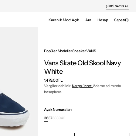
ŞIMDI SATIN AL
Sepet
Karanlık Mod: Açık
Ara
Hesap
Sepet
(0)
0
ürün
Popüler Modeller
Sneaker
VANS
Vans Skate Old Skool Navy
White
Normal
1,479.00TL
fiyat
Vergiler dahildir.
Kargo ücreti
ödeme adımında
hesaplanır.
Ayak Numaraları
36
37
38
39
40
Varyant
Varyant
Varyant
Varyant
Varyant
tükendi
tükendi
tükendi
tükendi
tükendi
veya
veya
veya
veya
veya