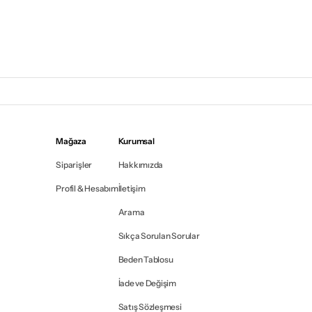
Mağaza
Kurumsal
Siparişler
Hakkımızda
Profil & Hesabım
İletişim
Arama
Sıkça Sorulan Sorular
Beden Tablosu
İade ve Değişim
Satış Sözleşmesi