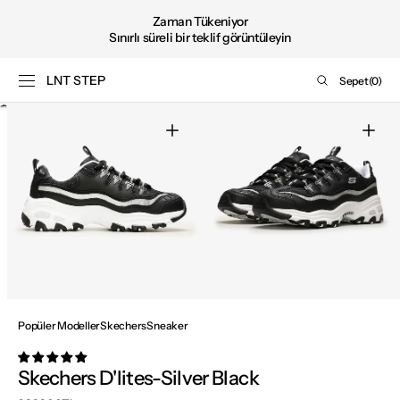
Şimdi
İÇERIĞE GEÇ
Zaman Tükeniyor
satın
Sınırlı süreli bir teklif görüntüleyin
al
LNT STEP
Sepet
Sepet
(0)
0
Medya
ürün
1'i
galeri
görünümünde
aç
Medya
Medya
2'i
3'i
galeri
galeri
görünümünde
görünümünde
aç
aç
Popüler Modeller
Skechers
Sneaker
Skechers D'lites-Silver Black