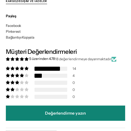
KARGO,DEĞIŞIM VE İADELER
Paylaş
Facebook
Pinterest
Bağlantıyı Kopyala
Müşteri Değerlendirmeleri
5 üzerinden 4.78
18 değerlendirmeye dayanmaktadır
14
4
0
0
0
Değerlendirme yazın