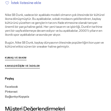
Neckface
Neckface
İstek listesine ekle
için
için
miktarı
miktarı
azalt
artır
Nike SB Dunk, sadece bir ayakkabı modeli olmanın çok ötesinde bir kültürel
ikona dönüşmüştür. Bu ayakkabılar, sokak modasını şekillendiren, kaykay
kültürünü yücelten ve gençlerin tarzını ifade etmesine olanak tanıyan
önemli bir parça haline geldi. Her yeni tasarım ve işbirliği, Dunk'ın tarihine
yeni bir sayfa eklemeye devam ediyor ve bu ayakkabılar, 2000’li yılların en
ikonik spor ayakkabıları arasında yer alıyor.
Bugün, Nike SB Dunk, kaykay dünyasının ötesinde popülerliğini koruyan ve
kültürel etkisi süren bir sneaker haline gelmiştir.
KUMAŞ VE BAKIM
KARGO,DEĞIŞIM VE İADELER
Paylaş
Facebook
Pinterest
Bağlantıyı Kopyala
Müşteri Değerlendirmeleri