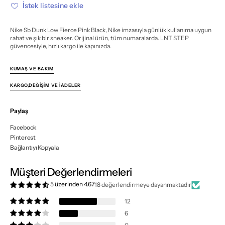
Black
Black
İstek listesine ekle
için
için
miktarı
miktarı
azalt
artır
Nike Sb Dunk Low Fierce Pink Black, Nike imzasıyla günlük kullanıma uygun
rahat ve şık bir sneaker. Orijinal ürün, tüm numaralarda. LNT STEP
güvencesiyle, hızlı kargo ile kapınızda.
KUMAŞ VE BAKIM
KARGO,DEĞIŞIM VE İADELER
Paylaş
Facebook
Pinterest
Bağlantıyı Kopyala
Müşteri Değerlendirmeleri
5 üzerinden 4.67
18 değerlendirmeye dayanmaktadır
12
6