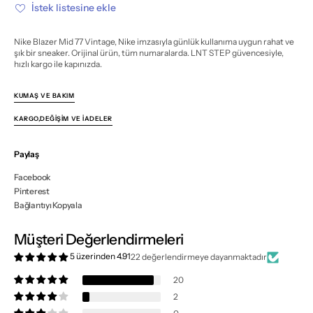
miktarı
miktarı
İstek listesine ekle
azalt
artır
Nike Blazer Mid 77 Vintage, Nike imzasıyla günlük kullanıma uygun rahat ve
şık bir sneaker. Orijinal ürün, tüm numaralarda. LNT STEP güvencesiyle,
hızlı kargo ile kapınızda.
KUMAŞ VE BAKIM
KARGO,DEĞIŞIM VE İADELER
Paylaş
Facebook
Pinterest
Bağlantıyı Kopyala
Müşteri Değerlendirmeleri
5 üzerinden 4.91
22 değerlendirmeye dayanmaktadır
20
2