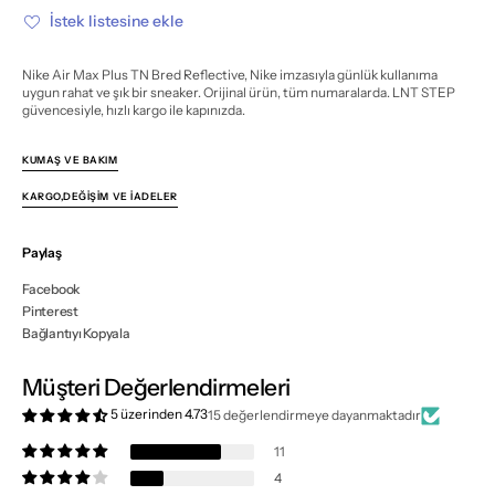
Reflective
Reflective
İstek listesine ekle
için
için
miktarı
miktarı
azalt
artır
Nike Air Max Plus TN Bred Reflective, Nike imzasıyla günlük kullanıma
uygun rahat ve şık bir sneaker. Orijinal ürün, tüm numaralarda. LNT STEP
güvencesiyle, hızlı kargo ile kapınızda.
KUMAŞ VE BAKIM
KARGO,DEĞIŞIM VE İADELER
Paylaş
Facebook
Pinterest
Bağlantıyı Kopyala
Müşteri Değerlendirmeleri
5 üzerinden 4.73
15 değerlendirmeye dayanmaktadır
11
4