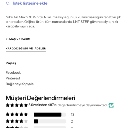
miktarı
miktarı
İstek listesine ekle
azalt
artır
Nike Air Max 270 White, Nike imzasıyla günlük kullanıma uygun rahat ve şık
bir sneaker. Orijinal ürün, tüm numaralarda. LNT STEP güvencesiyle, hızlı
kargo ile kapınızda.
KUMAŞ VE BAKIM
KARGO,DEĞIŞIM VE İADELER
Paylaş
Facebook
Pinterest
Bağlantıyı Kopyala
Müşteri Değerlendirmeleri
5 üzerinden 4.87
15 değerlendirmeye dayanmaktadır
13
2