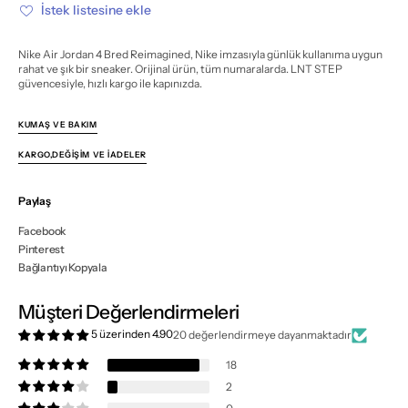
için
için
İstek listesine ekle
miktarı
miktarı
azalt
artır
Nike Air Jordan 4 Bred Reimagined, Nike imzasıyla günlük kullanıma uygun
rahat ve şık bir sneaker. Orijinal ürün, tüm numaralarda. LNT STEP
güvencesiyle, hızlı kargo ile kapınızda.
KUMAŞ VE BAKIM
KARGO,DEĞIŞIM VE İADELER
Paylaş
Facebook
Pinterest
Bağlantıyı Kopyala
Müşteri Değerlendirmeleri
5 üzerinden 4.90
20 değerlendirmeye dayanmaktadır
18
2