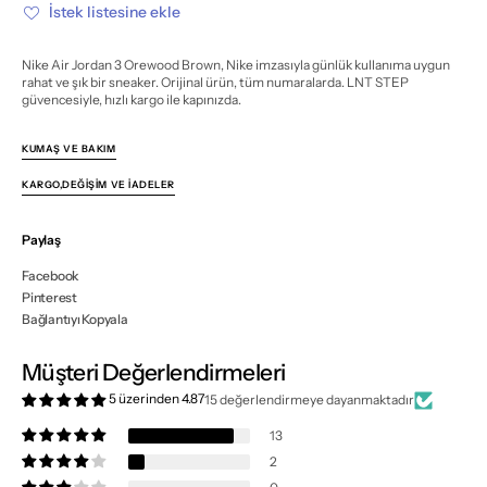
için
için
İstek listesine ekle
miktarı
miktarı
azalt
artır
Nike Air Jordan 3 Orewood Brown, Nike imzasıyla günlük kullanıma uygun
rahat ve şık bir sneaker. Orijinal ürün, tüm numaralarda. LNT STEP
güvencesiyle, hızlı kargo ile kapınızda.
KUMAŞ VE BAKIM
KARGO,DEĞIŞIM VE İADELER
Paylaş
Facebook
Pinterest
Bağlantıyı Kopyala
Müşteri Değerlendirmeleri
5 üzerinden 4.87
15 değerlendirmeye dayanmaktadır
13
2