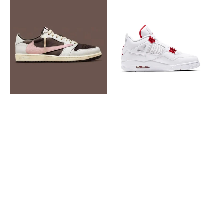
Nike
Nike
Jordan
Air
Retro
Jordan
1
4
Low
Retro
Travis
Red
Scott
Metallic
Low
Pink
Brown