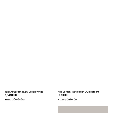
Nike Air Jordan 1 Low Green White
Nike Jordan 1 Retro High OG Seafoam
Normal
1,549.00TL
Normal
999.00TL
fiyat
fiyat
HIZLI GÖRÜNÜM
HIZLI GÖRÜNÜM
Nike
Nike