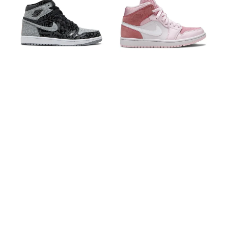
Retro
Digital
High
Pink
Rebellionaire