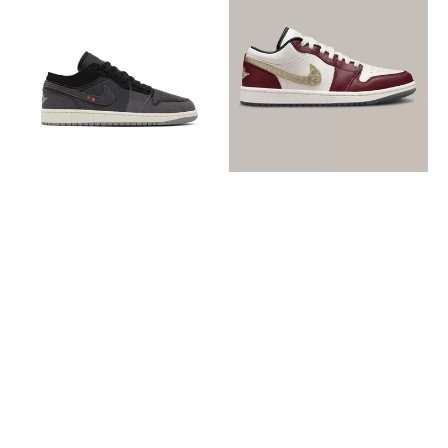
Air
Jordan
Jordan
1
1
Low
Low
Year
Craft
of
Inside
the
Out
Dragon
Black