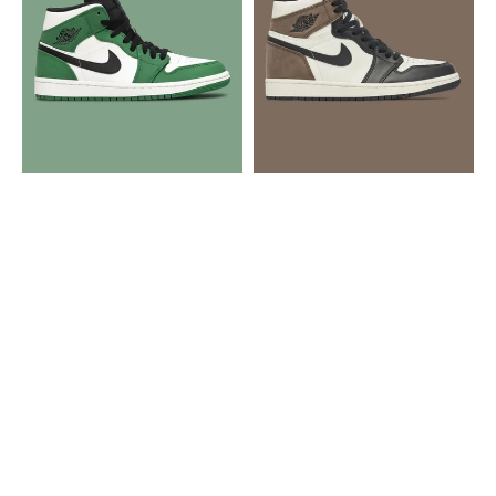
1
1
Retro
Retro
Pine
High
Green
Dark
Mocha