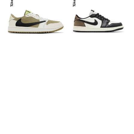
Tükendi
Tükendi
Air
Jordan
Jordan
1
1
Low
Low
Mocha
OG
x
Travis
Scott
‘’Golf’’