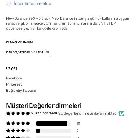
miktarı
miktarı
İstek listesine ekle
azalt
artır
New Balance 990 V5 Black, New Balance imzasıyla günlük kullanıma uygun
rahat ve şık bir sneaker. Orijinal ürün, tüm numaralarda. LNT STEP
güvencesiyle, hızlı kargo ile kapınızda.
KUMAŞ VE BAKIM
KARGO,DEĞIŞIM VE İADELER
Paylaş
Facebook
Pinterest
Bağlantıyı Kopyala
Müşteri Değerlendirmeleri
5 üzerinden 4.90
20 değerlendirmeye dayanmaktadır
18
2