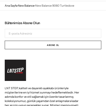
Ana Sayfa
New Balance
New Balance 9060 Turtledove
Bültenimize Abone Olun
E-
posta
Adresiniz
ABONE OL
LNT STEP, kaliteli ve dayanıklı ayakkabı ürünleriyle
müşterilerine en iyi hizmet sunmayı hedeflemektedir. Her
adımda konfor ve stil sağlamak için özenle tasarlanmış
koleksiyonumuz, günlük yaşamdan özel anlaşmalara kadar
her an için uygun seçenekler sunar. Müşteri memnuniyeti