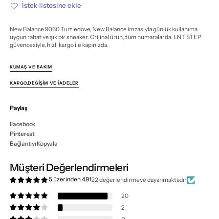
azalt
artır
İstek listesine ekle
New Balance 9060 Turtledove, New Balance imzasıyla günlük kullanıma
uygun rahat ve şık bir sneaker. Orijinal ürün, tüm numaralarda. LNT STEP
güvencesiyle, hızlı kargo ile kapınızda.
KUMAŞ VE BAKIM
KARGO,DEĞIŞIM VE İADELER
Paylaş
Facebook
Pinterest
Bağlantıyı Kopyala
Müşteri Değerlendirmeleri
5 üzerinden 4.91
22 değerlendirmeye dayanmaktadır
20
2