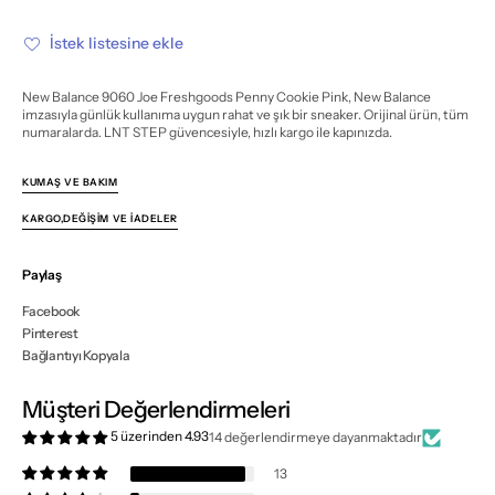
Freshgoods
Freshgoods
Penny
Penny
Cookie
Cookie
İstek listesine ekle
Pink
Pink
için
için
miktarı
miktarı
azalt
artır
New Balance 9060 Joe Freshgoods Penny Cookie Pink, New Balance
imzasıyla günlük kullanıma uygun rahat ve şık bir sneaker. Orijinal ürün, tüm
numaralarda. LNT STEP güvencesiyle, hızlı kargo ile kapınızda.
KUMAŞ VE BAKIM
KARGO,DEĞIŞIM VE İADELER
Paylaş
Facebook
Pinterest
Bağlantıyı Kopyala
Müşteri Değerlendirmeleri
5 üzerinden 4.93
14 değerlendirmeye dayanmaktadır
13