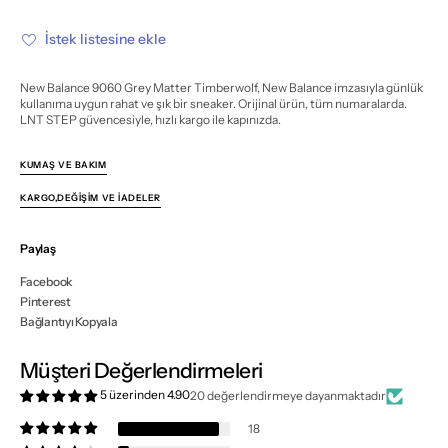
Matter
Matter
Timberwolf
Timberwolf
için
için
İstek listesine ekle
miktarı
miktarı
azalt
artır
New Balance 9060 Grey Matter Timberwolf, New Balance imzasıyla günlük
kullanıma uygun rahat ve şık bir sneaker. Orijinal ürün, tüm numaralarda.
LNT STEP güvencesiyle, hızlı kargo ile kapınızda.
KUMAŞ VE BAKIM
KARGO,DEĞIŞIM VE İADELER
Paylaş
Facebook
Pinterest
Bağlantıyı Kopyala
Müşteri Değerlendirmeleri
5 üzerinden 4.90
20 değerlendirmeye dayanmaktadır
18