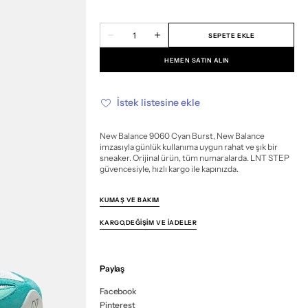
tükendi
tükendi
tükendi
tükendi
tükendi
veya
veya
veya
veya
veya
Miktar
mevcut
mevcut
mevcut
mevcut
mevcut
SEPETE EKLE
New
New
değil
değil
değil
değil
değil
Balance
Balance
9060
9060
HEMEN SATIN ALIN
Cyan
Cyan
Burst
Burst
için
için
miktarı
miktarı
İstek listesine ekle
azalt
artır
New Balance 9060 Cyan Burst, New Balance
imzasıyla günlük kullanıma uygun rahat ve şık bir
sneaker. Orijinal ürün, tüm numaralarda. LNT STEP
güvencesiyle, hızlı kargo ile kapınızda.
KUMAŞ VE BAKIM
KARGO,DEĞIŞIM VE İADELER
Paylaş
Facebook
Pinterest