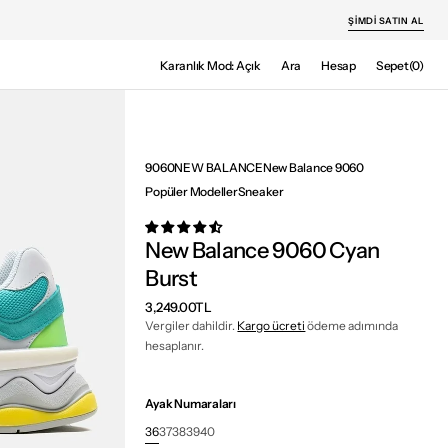
ŞIMDI SATIN AL
Sepet
Karanlık Mod: Açık
Ara
Hesap
Sepet
(0)
0
ürün
9060
NEW BALANCE
New Balance 9060
Popüler Modeller
Sneaker
New Balance 9060 Cyan
Burst
Normal
3,249.00TL
fiyat
Vergiler dahildir.
Kargo ücreti
ödeme adımında
hesaplanır.
Ayak Numaraları
36
37
38
39
40
Varyant
Varyant
Varyant
Varyant
Varyant