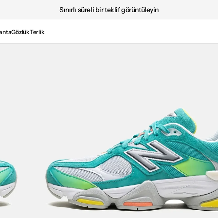
Sınırlı süreli bir teklif görüntüleyin
anta
Gözlük
Terlik
Medya
2'i
galeri
görünümünde
aç