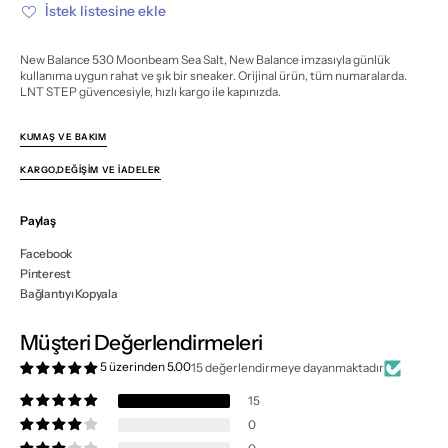
için
için
İstek listesine ekle
miktarı
miktarı
azalt
artır
New Balance 530 Moonbeam Sea Salt, New Balance imzasıyla günlük
kullanıma uygun rahat ve şık bir sneaker. Orijinal ürün, tüm numaralarda.
LNT STEP güvencesiyle, hızlı kargo ile kapınızda.
KUMAŞ VE BAKIM
KARGO,DEĞIŞIM VE İADELER
Paylaş
Facebook
Pinterest
Bağlantıyı Kopyala
Müşteri Değerlendirmeleri
5 üzerinden 5.00
15 değerlendirmeye dayanmaktadır
15
0