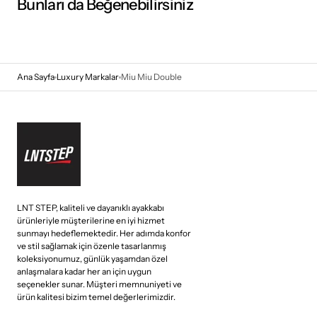
Bunları da Beğenebilirsiniz
Ana Sayfa
Luxury Markalar
Miu Miu Double
LNT STEP, kaliteli ve dayanıklı ayakkabı
ürünleriyle müşterilerine en iyi hizmet
sunmayı hedeflemektedir. Her adımda konfor
ve stil sağlamak için özenle tasarlanmış
koleksiyonumuz, günlük yaşamdan özel
anlaşmalara kadar her an için uygun
seçenekler sunar. Müşteri memnuniyeti ve
ürün kalitesi bizim temel değerlerimizdir.