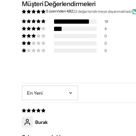
Müşteri Değerlendirmeleri
5 üzerinden 4.82
22 değerlendirmeye dayanmaktadır
18
4
0
0
0
Sort by
Burak