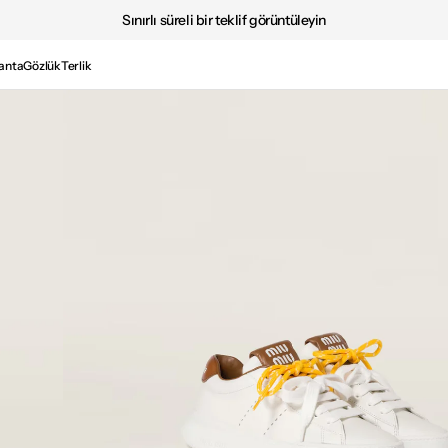
Sınırlı süreli bir teklif görüntüleyin
anta
Gözlük
Terlik
Medya
2'i
galeri
görünümünde
aç