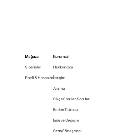
Mağaza
Kurumsal
Siparişler
Hakkımızda
Profil & Hesabım
İletişim
Arama
Sıkça Sorulan Sorular
Beden Tablosu
İade ve Değişim
Satış Sözleşmesi