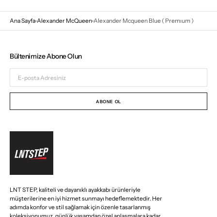
Ana Sayfa
Alexander McQueen
Alexander Mcqueen Blue ( Premıum )
Bültenimize Abone Olun
E-
posta
Adresiniz
ABONE OL
LNT STEP, kaliteli ve dayanıklı ayakkabı ürünleriyle
müşterilerine en iyi hizmet sunmayı hedeflemektedir. Her
adımda konfor ve stil sağlamak için özenle tasarlanmış
koleksiyonumuz, günlük yaşamdan özel anlaşmalara kadar