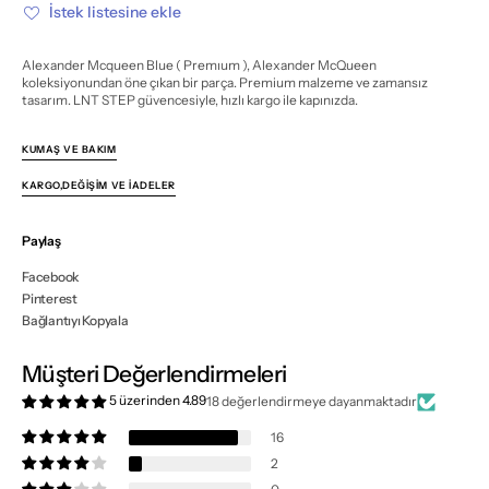
için
için
İstek listesine ekle
miktarı
miktarı
azalt
artır
Alexander Mcqueen Blue ( Premıum ), Alexander McQueen
koleksiyonundan öne çıkan bir parça. Premium malzeme ve zamansız
tasarım. LNT STEP güvencesiyle, hızlı kargo ile kapınızda.
KUMAŞ VE BAKIM
KARGO,DEĞIŞIM VE İADELER
Paylaş
Facebook
Pinterest
Bağlantıyı Kopyala
Müşteri Değerlendirmeleri
5 üzerinden 4.89
18 değerlendirmeye dayanmaktadır
16
2