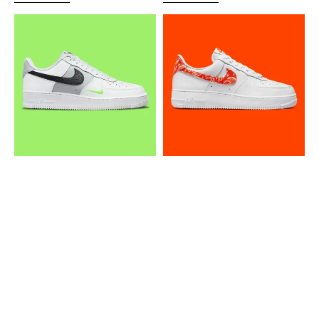
Nike
Nike
Air
Air
Force
Force
1
1
Low
Low
White
Orange
Volt
Paisley