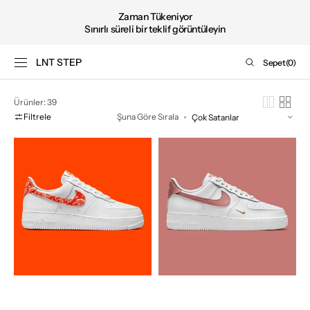
Şimdi
İÇERIĞE GEÇ
Zaman Tükeniyor
satın
Sınırlı süreli bir teklif görüntüleyin
al
LNT STEP
Sepet
Sepet
(0)
0
ürün
Ürünler: 39
Filtrele
Şuna Göre Sırala
Nike
Nike
Air
Air
Force
Force
1
1
Low
Low
Orange
'07
Paisley
Rust
Pink