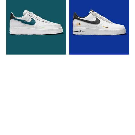
Air
Air
Force
Force
1
1
Low
Low
Split
Ken
Swoosh
Griffey
White
Jr.
Aquamarine
and
Sr.
Swingman