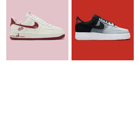
Nike
Nike
Air
Air
Force
Force
1
1
Low
Black
Valentine's
Smoke
Day
Grey