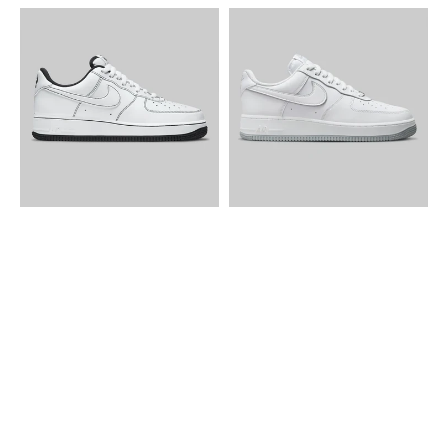
Nike
Nike
Air
Air
Force
Force
1
1
Low
Low
Stitch
GS
Black
Whıte
Wolf
Grey