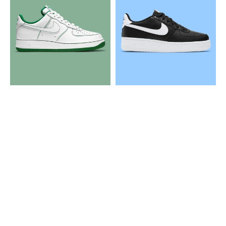
Air
Air
Force
Force
1
1
Contrast
Black
Stitch
White
Pine
Green