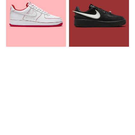
Force
Force
1
1
Low
Low
Contrast
SP
Stitch
AMBUSH
Red
Black