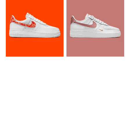
Nike
Nike
Air
Air
Force
Force
1
1
Low
Low
Orange
'07
Paisley
Rust
Pink