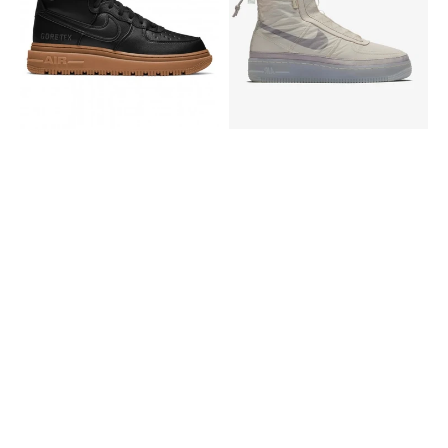
1
1
Gore-
Shell
Tex
Boot
Boot
Cream
Anthractice