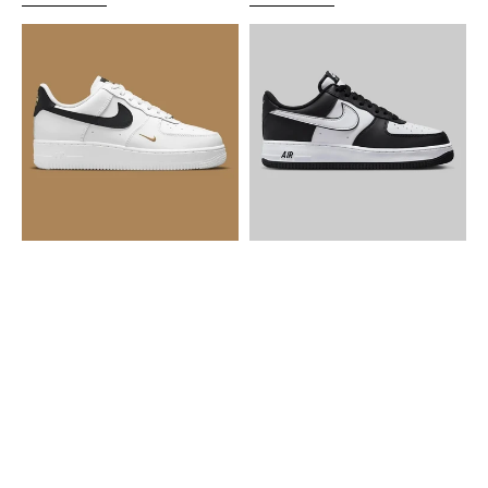
Nike
Nike
Air
Air
Force
Force
1
1
Essentials
Low
White
LV8
Black
2
Gold
White
Mini
Swoosh
Swoosh
Panda