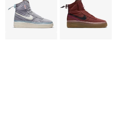
Force
Force
1
1
Shell
Shell
Provence
Burnt
Purple
Brown