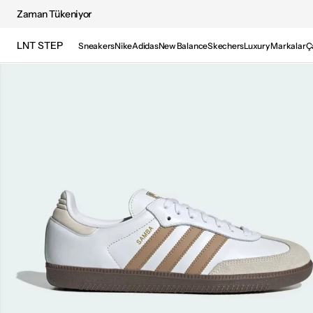
Zaman Tükeniyor
İÇERIĞE GEÇ
LNT STEP
Sneakers
Nike
Adidas
New Balance
Skechers
Luxury Markalar
Ç
Medya
1'i
galeri
görünümünde
aç