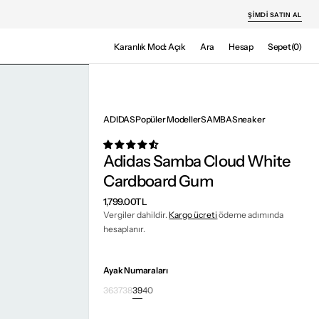
ŞIMDI SATIN AL
Sepet
Karanlık Mod: Açık
Ara
Hesap
Sepet
(0)
0
ürün
ADIDAS
Popüler Modeller
SAMBA
Sneaker
Adidas Samba Cloud White
Cardboard Gum
Normal
1,799.00TL
fiyat
Vergiler dahildir.
Kargo ücreti
ödeme adımında
hesaplanır.
Ayak Numaraları
36
37
38
39
40
Varyant
Varyant
Varyant
Varyant
Varyant
tükendi
tükendi
tükendi
tükendi
tükendi