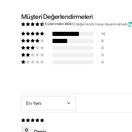
Müşteri Değerlendirmeleri
5 üzerinden 4.64
22 değerlendirmeye dayanmaktadır
14
8
0
0
0
Sort by
Deniz