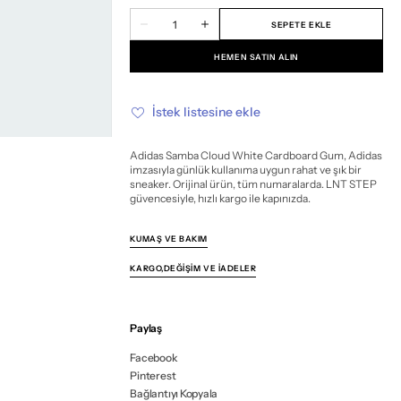
veya
veya
veya
veya
veya
Miktar
mevcut
mevcut
mevcut
mevcut
mevcut
SEPETE EKLE
Adidas
Adidas
değil
değil
değil
değil
değil
Samba
Samba
Cloud
Cloud
HEMEN SATIN ALIN
White
White
Cardboard
Cardboard
Gum
Gum
için
için
İstek listesine ekle
miktarı
miktarı
azalt
artır
Adidas Samba Cloud White Cardboard Gum, Adidas
imzasıyla günlük kullanıma uygun rahat ve şık bir
sneaker. Orijinal ürün, tüm numaralarda. LNT STEP
güvencesiyle, hızlı kargo ile kapınızda.
KUMAŞ VE BAKIM
KARGO,DEĞIŞIM VE İADELER
Paylaş
Facebook
Pinterest
Bağlantıyı Kopyala