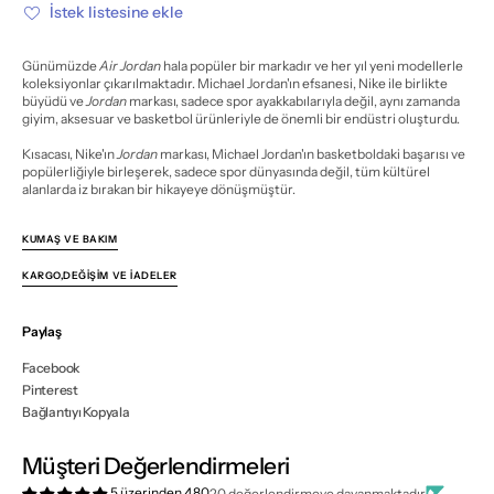
Blue
Blue
İstek listesine ekle
için
için
miktarı
miktarı
azalt
artır
Günümüzde
Air Jordan
hala popüler bir markadır ve her yıl yeni modellerle
koleksiyonlar çıkarılmaktadır. Michael Jordan'ın efsanesi, Nike ile birlikte
büyüdü ve
Jordan
markası, sadece spor ayakkabılarıyla değil, aynı zamanda
giyim, aksesuar ve basketbol ürünleriyle de önemli bir endüstri oluşturdu.
Kısacası, Nike'ın
Jordan
markası, Michael Jordan'ın basketboldaki başarısı ve
popülerliğiyle birleşerek, sadece spor dünyasında değil, tüm kültürel
alanlarda iz bırakan bir hikayeye dönüşmüştür.
KUMAŞ VE BAKIM
KARGO,DEĞIŞIM VE İADELER
Paylaş
Facebook
Pinterest
Bağlantıyı Kopyala
Müşteri Değerlendirmeleri
5 üzerinden 4.80
20 değerlendirmeye dayanmaktadır