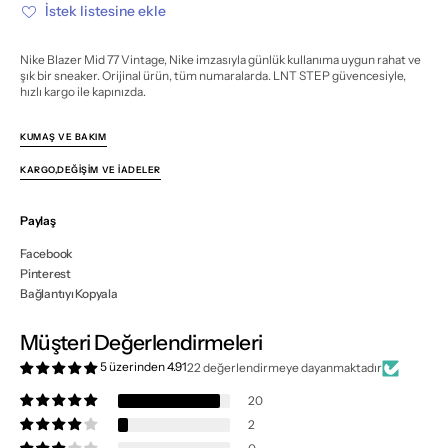
miktarı
miktarı
İstek listesine ekle
azalt
artır
Nike Blazer Mid 77 Vintage, Nike imzasıyla günlük kullanıma uygun rahat ve
şık bir sneaker. Orijinal ürün, tüm numaralarda. LNT STEP güvencesiyle,
hızlı kargo ile kapınızda.
KUMAŞ VE BAKIM
KARGO,DEĞIŞIM VE İADELER
Paylaş
Facebook
Pinterest
Bağlantıyı Kopyala
Müşteri Değerlendirmeleri
5 üzerinden 4.91
22 değerlendirmeye dayanmaktadır
20
2