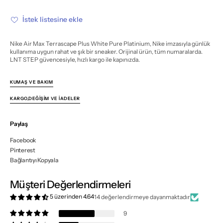
Plus
Plus
White
White
Pure
Pure
İstek listesine ekle
Platinium
Platinium
için
için
miktarı
miktarı
azalt
artır
Nike Air Max Terrascape Plus White Pure Platinium, Nike imzasıyla günlük
kullanıma uygun rahat ve şık bir sneaker. Orijinal ürün, tüm numaralarda.
LNT STEP güvencesiyle, hızlı kargo ile kapınızda.
KUMAŞ VE BAKIM
KARGO,DEĞIŞIM VE İADELER
Paylaş
Facebook
Pinterest
Bağlantıyı Kopyala
Müşteri Değerlendirmeleri
5 üzerinden 4.64
14 değerlendirmeye dayanmaktadır
9