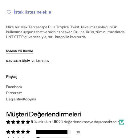
Plus
Plus
Tropical
Tropical
Twist
Twist
İstek listesine ekle
için
için
miktarı
miktarı
azalt
artır
Nike Air Max Terrascape Plus Tropical Twist, Nike imzasıyla günlük
kullanıma uygun rahat ve şık bir sneaker. Orijinal ürün, tüm numaralarda.
LNT STEP güvencesiyle, hızlı kargo ile kapınızda.
KUMAŞ VE BAKIM
KARGO,DEĞIŞIM VE İADELER
Paylaş
Facebook
Pinterest
Bağlantıyı Kopyala
Müşteri Değerlendirmeleri
5 üzerinden 4.90
20 değerlendirmeye dayanmaktadır
18