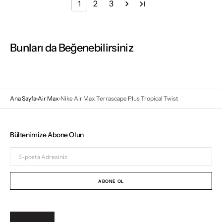
1
2
3
Bunları da Beğenebilirsiniz
Ana Sayfa
Air Max
Nike Air Max Terrascape Plus Tropical Twist
Bültenimize Abone Olun
E-
posta
Adresiniz
ABONE OL