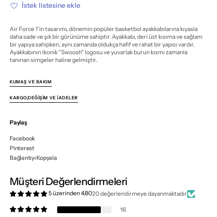
Day
Day
İstek listesine ekle
için
için
miktarı
miktarı
azalt
artır
Air Force 1'in tasarımı, dönemin popüler basketbol ayakkabılarına kıyasla
daha sade ve şık bir görünüme sahiptir. Ayakkabı, deri üst kısıma ve sağlam
bir yapıya sahipken, aynı zamanda oldukça hafif ve rahat bir yapısı vardır.
Ayakkabının ikonik "Swoosh" logosu ve yuvarlak burun kısmı zamanla
tanınan simgeler haline gelmiştir.
KUMAŞ VE BAKIM
KARGO,DEĞIŞIM VE İADELER
Paylaş
Facebook
Pinterest
Bağlantıyı Kopyala
Müşteri Değerlendirmeleri
5 üzerinden 4.80
20 değerlendirmeye dayanmaktadır
16