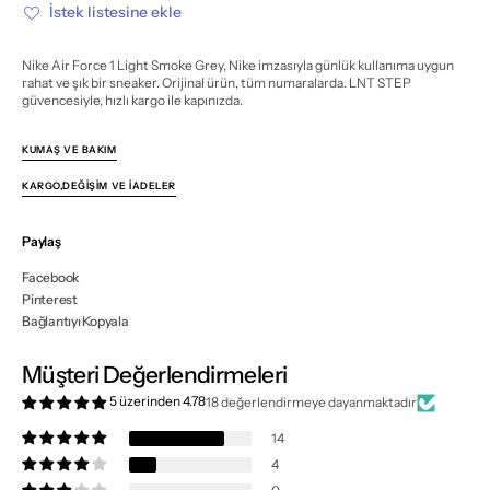
Grey
Grey
İstek listesine ekle
için
için
miktarı
miktarı
azalt
artır
Nike Air Force 1 Light Smoke Grey, Nike imzasıyla günlük kullanıma uygun
rahat ve şık bir sneaker. Orijinal ürün, tüm numaralarda. LNT STEP
güvencesiyle, hızlı kargo ile kapınızda.
KUMAŞ VE BAKIM
KARGO,DEĞIŞIM VE İADELER
Paylaş
Facebook
Pinterest
Bağlantıyı Kopyala
Müşteri Değerlendirmeleri
5 üzerinden 4.78
18 değerlendirmeye dayanmaktadır
14
4