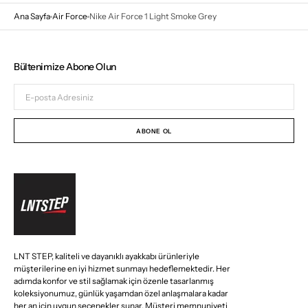
Ana Sayfa
Air Force
Nike Air Force 1 Light Smoke Grey
Bültenimize Abone Olun
E-
posta
Adresiniz
ABONE OL
LNT STEP, kaliteli ve dayanıklı ayakkabı ürünleriyle
müşterilerine en iyi hizmet sunmayı hedeflemektedir. Her
adımda konfor ve stil sağlamak için özenle tasarlanmış
koleksiyonumuz, günlük yaşamdan özel anlaşmalara kadar
her an için uygun seçenekler sunar. Müşteri memnuniyeti