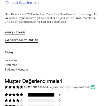
için
için
İstek listesine ekle
miktarı
miktarı
azalt
artır
New Balance 2002R Protection Pack Grey, New Balance imzasıyla günlük
kullanıma uygun rahat ve şık bir sneaker. Orijinal ürün, tüm numaralarda.
LNT STEP güvencesiyle, hızlı kargo ile kapınızda.
KUMAŞ VE BAKIM
KARGO,DEĞIŞIM VE İADELER
Paylaş
Facebook
Pinterest
Bağlantıyı Kopyala
Müşteri Değerlendirmeleri
5 üzerinden 5.00
14 değerlendirmeye dayanmaktadır
14
0