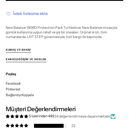
Pack
Pack
Turtledove
Turtledove
için
için
İstek listesine ekle
miktarı
miktarı
azalt
artır
New Balance 1906D Protection Pack Turtledove, New Balance imzasıyla
günlük kullanıma uygun rahat ve şık bir sneaker. Orijinal ürün, tüm
numaralarda. LNT STEP güvencesiyle, hızlı kargo ile kapınızda.
KUMAŞ VE BAKIM
KARGO,DEĞIŞIM VE İADELER
Paylaş
Facebook
Pinterest
Bağlantıyı Kopyala
Müşteri Değerlendirmeleri
5 üzerinden 4.92
24 değerlendirmeye dayanmaktadır
22