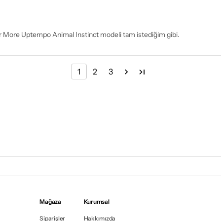
Air More Uptempo Animal Instinct modeli tam istediğim gibi.
1
2
3
Mağaza
Kurumsal
Siparişler
Hakkımızda