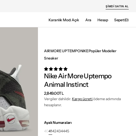
ŞIMDI SATIN AL
Sepet
Karanlık Mod: Açık
Ara
Hesap
Sepet
(0)
0
ürün
AIR MORE UPTEMPO
NIKE
Popüler Modeller
Sneaker
Nike Air More Uptempo
Animal Instinct
Normal
2,849.00TL
fiyat
Vergiler dahildir.
Kargo ücreti
ödeme adımında
hesaplanır.
Ayak Numaraları
40
41
42
43
44
45
Varyant
Varyant
Varyant
Varyant
Varyant
Varyant