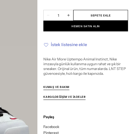
tükendi
tükendi
tükendi
tükendi
tükendi
tükendi
veya
veya
veya
veya
veya
veya
Miktar
mevcut
mevcut
mevcut
mevcut
mevcut
mevcut
SEPETE EKLE
Nike
Nike
değil
değil
değil
değil
değil
değil
Air
Air
More
More
HEMEN SATIN ALIN
Uptempo
Uptempo
Animal
Animal
Instinct
Instinct
için
için
İstek listesine ekle
miktarı
miktarı
azalt
artır
Nike Air More Uptempo Animal Instinct, Nike
imzasıyla günlük kullanıma uygun rahat ve şık bir
sneaker. Orijinal ürün, tüm numaralarda. LNT STEP
güvencesiyle, hızlı kargo ile kapınızda.
KUMAŞ VE BAKIM
KARGO,DEĞIŞIM VE İADELER
Paylaş
Facebook
Pinterest