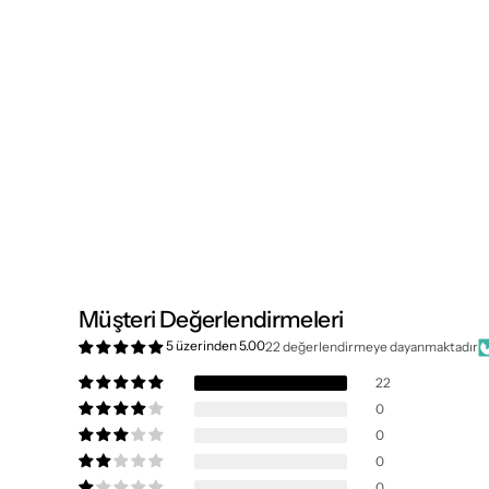
Müşteri Değerlendirmeleri
5 üzerinden 5.00
22 değerlendirmeye dayanmaktadır
22
0
0
0
0