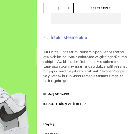
veya
veya
veya
veya
veya
veya
veya
veya
veya
veya
Miktar
mevcut
mevcut
mevcut
mevcut
mevcut
mevcut
mevcut
mevcut
mevcut
mevcut
SEPETE EKLE
Nike
Nike
değil
değil
değil
değil
değil
değil
değil
değil
değil
değil
Air
Air
Force
Force
1
1
Low
Low
White
White
Volt
Volt
İstek listesine ekle
için
için
miktarı
miktarı
azalt
artır
Air Force 1'in tasarımı, dönemin popüler basketbol
ayakkabılarına kıyasla daha sade ve şık bir görünüme
sahiptir. Ayakkabı, deri üst kısıma ve sağlam bir
yapıya sahipken, aynı zamanda oldukça hafif ve rahat
bir yapısı vardır. Ayakkabının ikonik "Swoosh" logosu
ve yuvarlak burun kısmı zamanla tanınan simgeler
haline gelmiştir.
KUMAŞ VE BAKIM
KARGO,DEĞIŞIM VE İADELER
Paylaş
Facebook