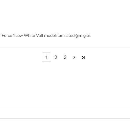
r Force 1 Low White Volt modeli tam istediğim gibi.
1
2
3