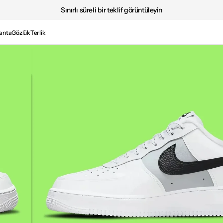
Sınırlı süreli bir teklif görüntüleyin
anta
Gözlük
Terlik
Medya
2'i
galeri
görünümünde
aç