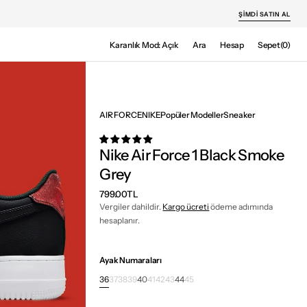
ŞIMDI SATIN AL
Sepet
Karanlık Mod: Açık
Ara
Hesap
Sepet
(0)
0
ürün
AIR FORCE
NIKE
Popüler Modeller
Sneaker
Nike Air Force 1 Black Smoke
Grey
Normal
799.00TL
fiyat
Vergiler dahildir.
Kargo ücreti
ödeme adımında
hesaplanır.
Ayak Numaraları
36
37
38
39
40
41
42
43
44
45
Varyant
Varyant
Varyant
Varyant
Varyant
Varyant
Varyant
Varyant
Varyant
Varyant
tükendi
tükendi
tükendi
tükendi
tükendi
tükendi
tükendi
tükendi
tükendi
tükendi