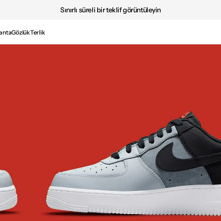
Sınırlı süreli bir teklif görüntüleyin
anta
Gözlük
Terlik
Medya
2'i
galeri
görünümünde
aç