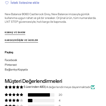
miktarı
miktarı
İstek listesine ekle
azalt
artır
New Balance 9060 Castlerock Grey, New Balance imzasıyla günlük
kullanıma uygun rahat ve şık bir sneaker. Orijinal ürün, tüm numaralarda.
LNT STEP güvencesiyle, hızlı kargo ile kapınızda.
KUMAŞ VE BAKIM
KARGO,DEĞIŞIM VE İADELER
Paylaş
Facebook
Pinterest
Bağlantıyı Kopyala
Müşteri Değerlendirmeleri
5 üzerinden 4.83
24 değerlendirmeye dayanmaktadır
20
4