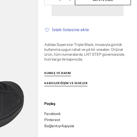
Adidas
Adidas
değil
değil
değil
değil
değil
değil
değil
değil
değil
Superstar
Superstar
Triple
Triple
Black
Black
için
için
miktarı
miktarı
azalt
artır
İstek listesine ekle
Adidas Superstar Triple Black, imzasıyla günlük
kullanıma uygun rahat ve şık bir sneaker. Orijinal
ürün, tüm numaralarda. LNT STEP güvencesiyle,
hızlı kargo ile kapınızda.
KUMAŞ VE BAKIM
KARGO,DEĞIŞIM VE İADELER
Paylaş
Facebook
Pinterest
Bağlantıyı Kopyala