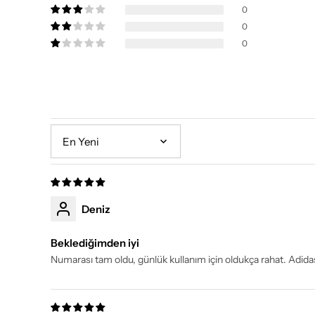
0
0
0
Sort by
Deniz
Beklediğimden iyi
Numarası tam oldu, günlük kullanım için oldukça rahat. Adidas