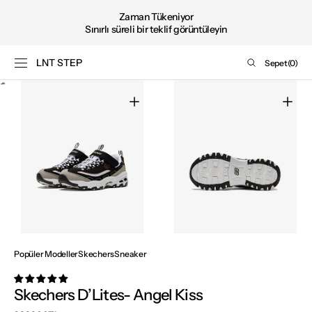
Şimdi
İÇERIĞE GEÇ
Zaman Tükeniyor
satın
Sınırlı süreli bir teklif görüntüleyin
al
LNT STEP
Sepet
Sepet
(0)
0
Medya
ürün
1'i
galeri
görünümünde
aç
Medya
Medya
2'i
3'i
galeri
galeri
görünümünde
görünümünde
aç
aç
Popüler Modeller
Skechers
Sneaker
Skechers D’Lites- Angel Kiss