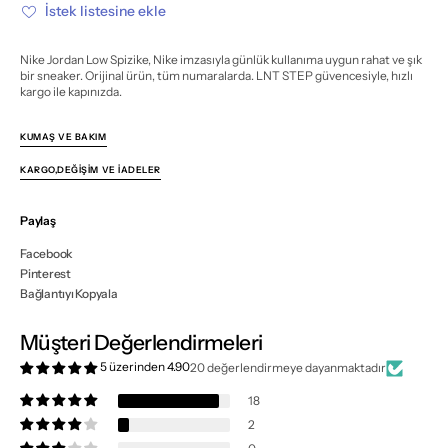
azalt
artır
İstek listesine ekle
Nike Jordan Low Spizike, Nike imzasıyla günlük kullanıma uygun rahat ve şık
bir sneaker. Orijinal ürün, tüm numaralarda. LNT STEP güvencesiyle, hızlı
kargo ile kapınızda.
KUMAŞ VE BAKIM
KARGO,DEĞIŞIM VE İADELER
Paylaş
Facebook
Pinterest
Bağlantıyı Kopyala
Müşteri Değerlendirmeleri
5 üzerinden 4.90
20 değerlendirmeye dayanmaktadır
18
2