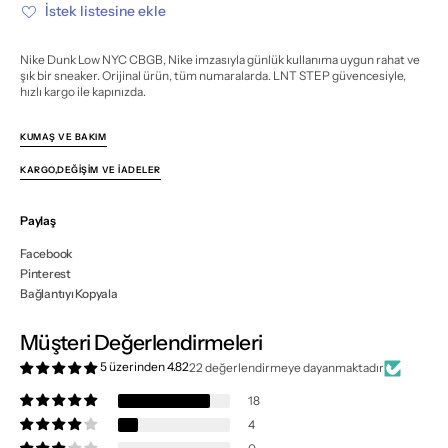
miktarı
miktarı
İstek listesine ekle
azalt
artır
Nike Dunk Low NYC CBGB, Nike imzasıyla günlük kullanıma uygun rahat ve
şık bir sneaker. Orijinal ürün, tüm numaralarda. LNT STEP güvencesiyle,
hızlı kargo ile kapınızda.
KUMAŞ VE BAKIM
KARGO,DEĞIŞIM VE İADELER
Paylaş
Facebook
Pinterest
Bağlantıyı Kopyala
Müşteri Değerlendirmeleri
5 üzerinden 4.82
22 değerlendirmeye dayanmaktadır
18
4