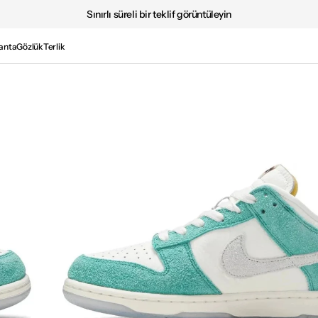
Sınırlı süreli bir teklif görüntüleyin
anta
Gözlük
Terlik
Medya
2'i
galeri
görünümünde
aç