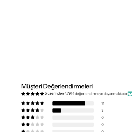
Müşteri Değerlendirmeleri
5 üzerinden 4.79
14 değerlendirmeye dayanmaktadır
11
3
0
0
0