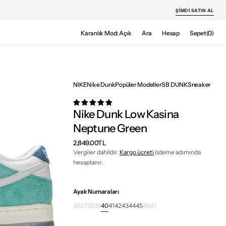
ŞIMDI SATIN AL
Sepet
Karanlık Mod: Açık
Ara
Hesap
Sepet
(0)
0
ürün
NIKE
Nike Dunk
Popüler Modeller
SB DUNK
Sneaker
Nike Dunk Low Kasina
Neptune Green
Normal
2,849.00TL
fiyat
Vergiler dahildir.
Kargo ücreti
ödeme adımında
hesaplanır.
Ayak Numaraları
36
37
38
39
40
41
42
43
44
45
46
47
Varyant
Varyant
Varyant
Varyant
Varyant
Varyant
Varyant
Varyant
Varyant
Varyant
Varyant
Varyant
tükendi
tükendi
tükendi
tükendi
tükendi
tükendi
tükendi
tükendi
tükendi
tükendi
tükendi
tükendi