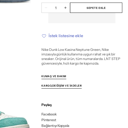
veya
veya
veya
veya
veya
veya
veya
veya
veya
veya
veya
veya
Miktar
mevcut
mevcut
mevcut
mevcut
mevcut
mevcut
mevcut
mevcut
mevcut
mevcut
mevcut
mevcut
SEPETE EKLE
Nike
Nike
değil
değil
değil
değil
değil
değil
değil
değil
değil
değil
değil
değil
Dunk
Dunk
Low
Low
Kasina
Kasina
Neptune
Neptune
Green
Green
için
için
İstek listesine ekle
miktarı
miktarı
azalt
artır
Nike Dunk Low Kasina Neptune Green, Nike
imzasıyla günlük kullanıma uygun rahat ve şık bir
sneaker. Orijinal ürün, tüm numaralarda. LNT STEP
güvencesiyle, hızlı kargo ile kapınızda.
KUMAŞ VE BAKIM
KARGO,DEĞIŞIM VE İADELER
Paylaş
Facebook
Pinterest
Bağlantıyı Kopyala