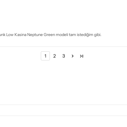
 Dunk Low Kasina Neptune Green modeli tam istediğim gibi.
1
2
3