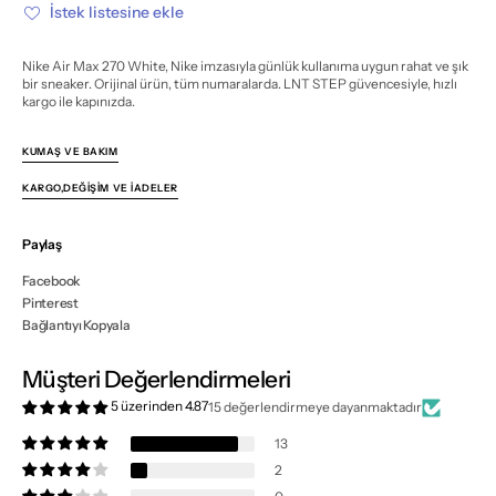
miktarı
miktarı
İstek listesine ekle
azalt
artır
Nike Air Max 270 White, Nike imzasıyla günlük kullanıma uygun rahat ve şık
bir sneaker. Orijinal ürün, tüm numaralarda. LNT STEP güvencesiyle, hızlı
kargo ile kapınızda.
KUMAŞ VE BAKIM
KARGO,DEĞIŞIM VE İADELER
Paylaş
Facebook
Pinterest
Bağlantıyı Kopyala
Müşteri Değerlendirmeleri
5 üzerinden 4.87
15 değerlendirmeye dayanmaktadır
13
2